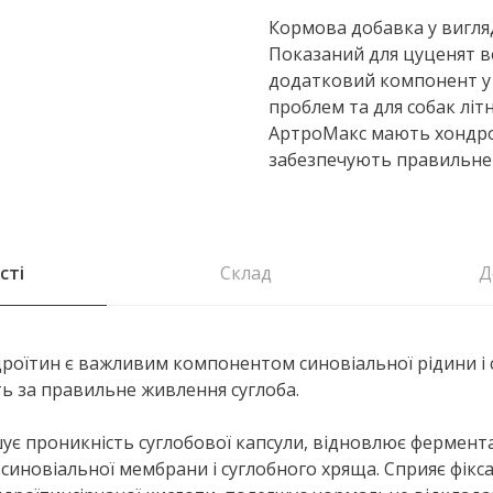
Кормова добавка у вигля
Показаний для цуценят ве
додатковий компонент у 
проблем та для собак літ
АртроМакс мають хондроп
забезпечують правильне 
сті
Склад
Д
роїтин є важливим компонентом синовіальної рідини і 
ь за правильне живлення суглоба.
ує проникність суглобової капсули, відновлює фермент
синовіальної мембрани і суглобного хряща. Сприяє фіксац