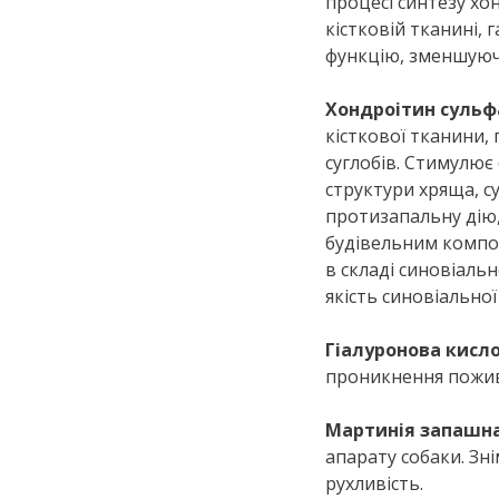
процесі синтезу хо
кістковій тканині,
функцію, зменшуючи
Хондроітин сульф
кісткової тканини,
суглобів. Стимулює
структури хряща, с
протизапальну дiю,
будівельним компон
в складі синовіаль
якість синовіальної
Гіалуронова кисл
проникнення пожив
Мартинія запашн
апарату собаки. Зні
рухливість.