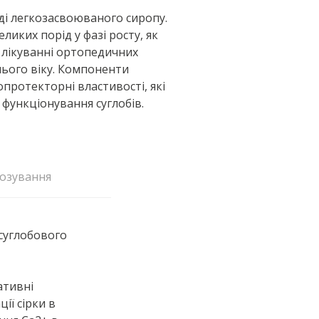
ді легкозасвоюваного сиропу.
ликих порід у фазі росту, як
лікуванні ортопедичних
нього віку. Компоненти
ротекторні властивості, які
функціонування суглобів.
озування
суглобового
ативні
ії сірки в