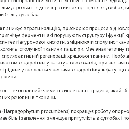
ндроїтинсірчаної кислоти, полегшує нормальне відклада
 гальмує розвиток дегенеративних процесів в суглобах, в
 болі у суглобах.
ат
знижує втрати кальцію, прискорює процеси відновл
 пригнічує ферменти, які порушують структуру і функції 
 синтез гiалуронової кислоти, змiцнюючи сполучноткани
ухожиль, сполучної тканини та шкiри. Має аналгетичну т
 сприяє активнiй регенерації хрящової тканини. Необхі
ентом хондроітинсульфату є глюкозамін, при нестачі 
ної рідини утворюється нестача хондроітінсульфату, що 
 рідини.
ота
– це основний елемент синовіальної рідини, який зб
них речовин в тканини.
а
(Harpagophytum procumbens) покращує роботу опорно
має біль і запалення, зменшує припухлість в суглобах і по