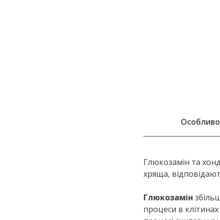
Особливо
Глюкозамін та хонд
хряща, відповідают
Глюкозамiн
збільш
процеси в клітинах 