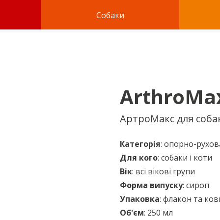
Собаки
ArthroMa
АртроМакс для собак
Категорія
: опорно-рухов
Для кого
: собаки і коти
Вік
: всі вікові групи
Форма випуску
: сироп
Упаковка
: флакон та ко
Об'єм
: 250 мл