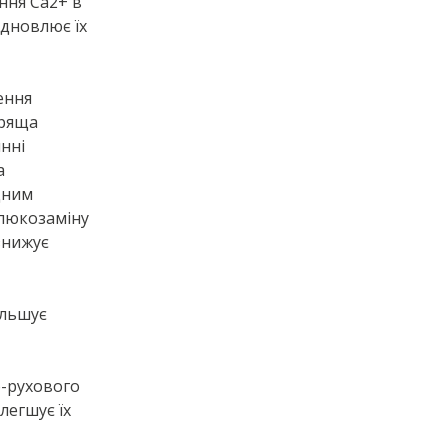
ння Ca2+ в
ідновлює їх
ення
хряща
ннi
а
дним
глюкозаміну
знижує
ільшує
-рухового
легшує їх