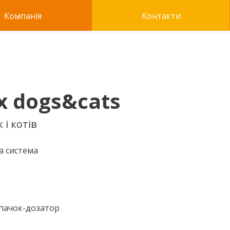
Компанія
Контакти
x dogs&cats
 і котів
а система
впачок-дозатор