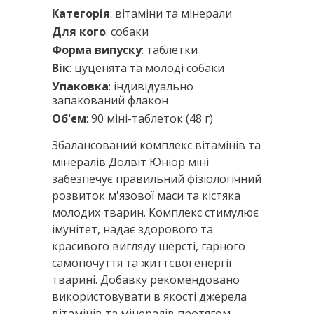
Категорія
: вітаміни та мінерали
Для кого
: собаки
Форма випуску
: таблетки
Вік
: цуценята та молоді собаки
Упаковка
: індивідуально
запакований флакон
Об'єм
: 90 міні-таблеток (48 г)
Збалансований комплекс вітамінів та
мінералів Долвіт Юніор міні
забезпечує правильний фізіологічний
розвиток м'язової маси та кістяка
молодих тварин. Комплекс стимулює
імунітет, надає здорового та
красивого вигляду шерсті, гарного
самопочуття та життєвої енергії
тварині. Добавку рекомендовано
використовувати в якості джерела
вітамінів та мінералів протягом