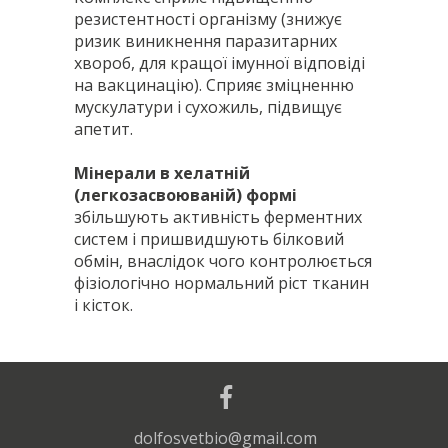
резистентності організму (знижує
ризик виникнення паразитарних
хвороб, для кращої імунної відповіді
на вакцинацію). Сприяє зміцненню
мускулатури і сухожиль, підвищує
апетит.
Мінерали в хелатній
(легкозасвоюваній) формі
збільшують активність ферментних
систем і пришвидшують білковий
обмін, внаслідок чого контролюється
фізіологічно нормальний ріст тканин
і кісток.
Склад
1 міні-таблетка на 2 кг маси
:
кальцію дифосфат, сухі пивні дріжджі,
тіла.
dolfosvetbio@gmail.com