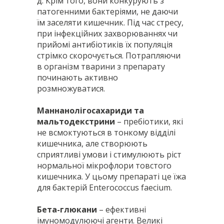
д. Крім того, вони конкурують з
патогенними бактеріями, не даючи
їм заселяти кишечник. Під час стресу,
при інфекційних захворюваннях чи
прийомі антибіотиків їх популяція
стрімко скорочується. Потрапляючи
в організм тварини з препарату
починають активно
розмножуватися.
Маннанолігосахариди та
мальтодекстрини
– пребіотики, які
не всмоктуються в тонкому відділі
кишечника, але створюють
сприятливі умови і стимулюють ріст
нормальної мікрофлори товстого
кишечника. У цьому препараті це їжа
для бактерій Enterococcus faecium.
Бета-глюкани
– ефективні
імуномодулюючі агенти. Великі