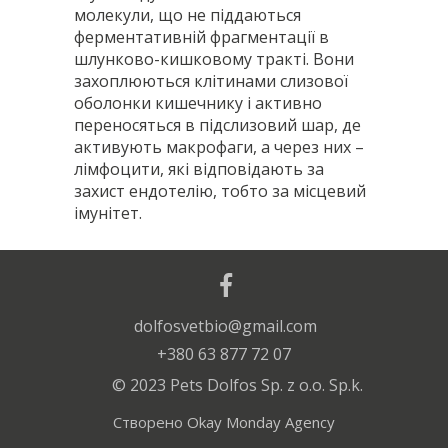
молекули, що не піддаються
ферментативній фрагментації в
шлунково-кишковому тракті. Вони
захоплюються клітинами слизової
оболонки кишечнику і активно
переносяться в підслизовий шар, де
активують макрофаги, а через них –
лімфоцити, які відповідають за
захист ендотелію, тобто за місцевий
імунітет.
Склад
Коти та собаки – 1-2 таблетки на
:
сухі пивні дріжджі, мальтодекстрин,
добу.
dolfosvetbio@gmail.com
бета-1,3/1,6-глюкан,
+380 63 877 72 07
Рекомендованій курс 14 діб. Після
маннанолігосахариди.
прийому антибіотиків препарат
© 2023 Pets Dolfos Sp. z o.o. Sp.k.
давати не менше ніж через 2 години.
1 таблетка містить
:
Створено
Okay Monday Agency
enterococcus faecium – 1,5*109 КУО.