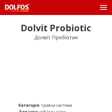
Dolvit Probiotic
Долвіт Пробіотик
Категорія
: травна система
Для кого
: собаки і коти