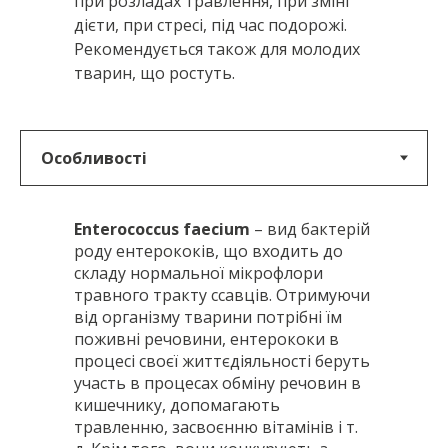
при розладах травлення, при зміні
дієти, при стресі, під час подорожі.
Рекомендується також для молодих
тварин, що ростуть.
Enterococcus faecium
– вид бактерій
роду ентерококів, що входить до
складу нормальної мікрофлори
травного тракту ссавців. Отримуючи
від організму тварини потрібні їм
поживні речовини, ентерококи в
процесі своєї життєдіяльності беруть
участь в процесах обміну речовин в
кишечнику, допомагають
травленню, засвоєнню вітамінів і т.