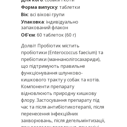
Форма випуску
: таблетки
Вік
: всі вікові групи
Упаковка
: індивідуально
запакований флакон
Об'єм
: 60 таблеток (60 г)
Долвіт Пробіотик містить
пробіотики (Enterococcus faecium) та
пребіотики (маннанолігосахариди),
що підтримують правильне
функціонування шлунково-
кишкового тракту у собак та котів.
Компоненти препарату
відновлюють природну кишкову
флору. Застосування препарату під
час та після антибіотикотерапії, після
перенесення інфекційних
захворювань, після дегельмінтизації,