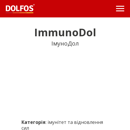
ImmunoDol
ІмуноДол
Категорія
: імунітет та відновлення
сил