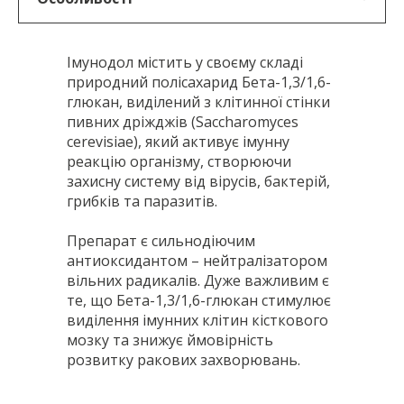
Імунодол містить у своєму складі
природний полісахарид Бета-1,3/1,6-
глюкан, виділений з клітинної стінки
пивних дріжджів (Saccharomyces
cerevisiae), який активує імунну
реакцію організму, створюючи
захисну систему від вірусів, бактерій,
грибків та паразитів.
Препарат є сильнодіючим
антиоксидантом – нейтралізатором
вільних радикалів. Дуже важливим є
те, що Бета-1,3/1,6-глюкан стимулює
виділення імунних клітин кісткового
мозку та знижує ймовірність
розвитку ракових захворювань.