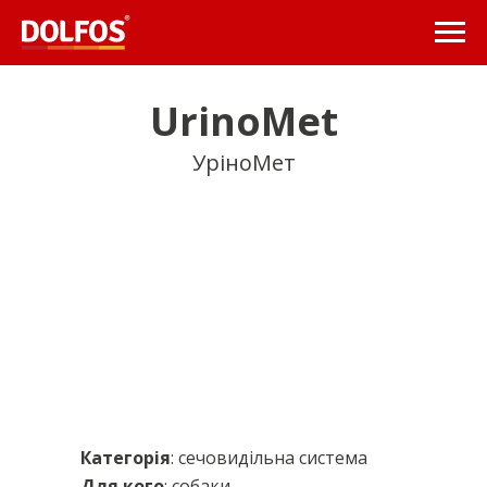
UrinoMet
УріноМет
Категорія
: cечовидільна система
Для кого
: собаки