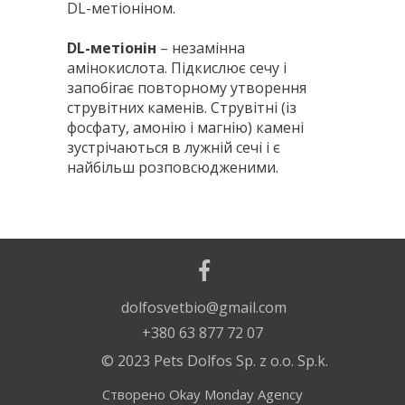
DL-метіоніном.
DL-метіонін
– незамінна
амінокислота. Підкислює сечу і
запобігає повторному утворення
струвітних каменів. Струвітні (із
фосфату, амонію і магнію) камені
зустрічаються в лужній сечі і є
найбільш розповсюдженими.
Склад
Собаки дрібних порід – 1 таблетка
:
мальтодекстрин, стеарат магнію,
на добу.
dolfosvetbio@gmail.com
мінерали.
Собаки середніх порід – 2 таблетки
+380 63 877 72 07
на добу.
© 2023 Pets Dolfos Sp. z o.o. Sp.k.
1 таблетка містить
:
Собаки великих порід – 3 таблетки
DL-метіонін технічно чистий – 500 мг.
Створено
Okay Monday Agency